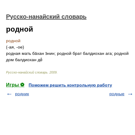
Русско-нанайский словарь
родной
родной
(-ая, -ое)
родная мать ба̄хан э̄нин; родной брат балдиохан ага; родной
дом балдиохан дё̄
Русско-нанайский словарь
.
2009
.
Игры ⚽
Поможем решить контрольную работу
родник
родные