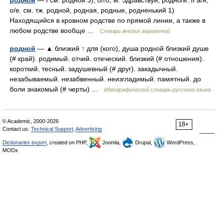
родной
— I см. родной 3); о/го; м. Здравствуй, родно/й. II а/я,
о/е. см. тж. родной, родная, родные, родненький 1)
Находящийся в кровном родстве по прямой линии, а также в
любом родстве вообще …
Словарь многих выражений
родной
— ▲ близкий ↑ для (кого), душа родной близкий душе
(# край). родимый. отчий. отеческий. близкий (# отношения).
короткий. тесный. задушевный (# друг). закадычный.
незабываемый. незабвенный. неизгладимый. памятный. до
боли знакомый (# черты) …
Идеографический словарь русского языка
© Academic, 2000-2026
18+
Contact us:
Technical Support
,
Advertising
Dictionaries export
, created on PHP,
Joomla,
Drupal,
WordPress,
MODx.