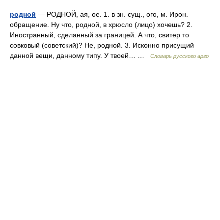
родной
— РОДНОЙ, ая, ое. 1. в зн. сущ., ого, м. Ирон.
обращение. Ну что, родной, в хрюсло (лицо) хочешь? 2.
Иностранный, сделанный за границей. А что, свитер то
совковый (советский)? Не, родной. 3. Исконно присущий
данной вещи, данному типу. У твоей… …
Словарь русского арго