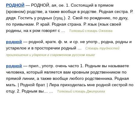
РОДНОЙ
— РОДНОЙ, ая, ое. 1. Состоящий в прямом
(кровном) родстве, а также вообще в родстве. Родная сестра. Р.
дядя. Гостить у родных (сущ.). 2. Свой по рождению, по духу,
по привычкам. Р. край. Родная страна. Р. язык (язык своей
родины, на к ром говорят с …
Толковый словарь Ожегова
родной
— родной, кратк. ф. м. и ср. не употр., родна, родны и
устарелое и в просторечии родный …
Словарь трудностей
произношения и ударения в современном русском языке
родной
— прил., употр. очень часто 1. Родным вы называете
человека, который является вам кровным родственником по
прямой линии, а также вообще любого родственника. Родная
мать. | Родной брат. | Лера приходилась мне родной сестрой по
отцу. 2. Родным вы… …
Толковый словарь Дмитриева