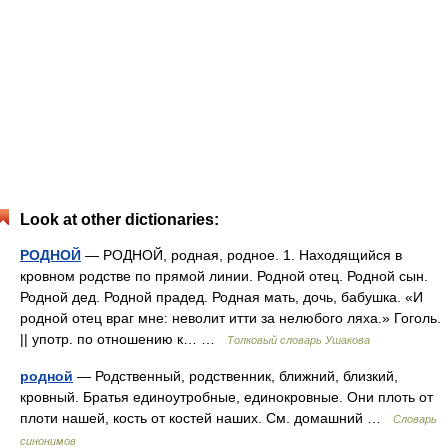
Look at other dictionaries:
РОДНОЙ
— РОДНОЙ, родная, родное. 1. Находящийся в
кровном родстве по прямой линии. Родной отец. Родной сын.
Родной дед. Родной прадед. Родная мать, дочь, бабушка. «И
родной отец враг мне: неволит итти за нелюбого ляха.» Гоголь.
|| употр. по отношению к… …
Толковый словарь Ушакова
родной
— Родственный, родственник, ближний, близкий,
кровный. Братья единоутробные, единокровные. Они плоть от
плоти нашей, кость от костей наших. См. домашний …
Словарь
синонимов