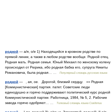
родной
— а/я, о/е 1) Находящийся в кровном родстве по
прямой линии, а также в любом родстве вообще. Родной отец.
Родная мать. Родная семья. Юный Михаил по женскому колену
происходил от Рюрика, ибо родная бабка его, супруга Никиты
Романовича, была родная… …
Популярный словарь русского языка
родной
— , ая, ое. Дорогой, близкий сердцу. == Родная
[Коммунистическая] партия. патет. Советские люди
единодушно и горячо поддерживают политический курс родной
Коммунистической партии. Работница, 1984, № 5, 2. Рабочие
завода горячо одобряют… …
Толковый словарь языка Совдепии